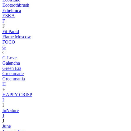
Ecotoothbrush
Erbelinica
ESKA
F
F
Fit Parad
Flame Moscow
FOCO
G
G
G.Love
Galancha
Green Era
Greenmade
Greenmania
H
H
HAPPY CRISP
I
I
InNature
J
J
June