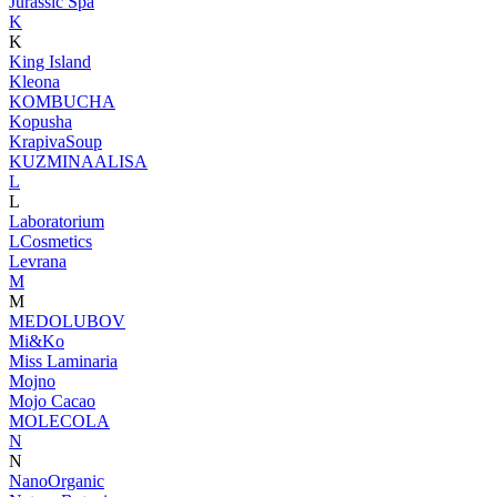
Jurassic Spa
K
K
King Island
Kleona
KOMBUCHA
Kopusha
KrapivaSoup
KUZMINAALISA
L
L
Laboratorium
LCosmetics
Levrana
M
M
MEDOLUBOV
Mi&Ko
Miss Laminaria
Mojno
Mojo Cacao
MOLECOLA
N
N
NanoOrganic