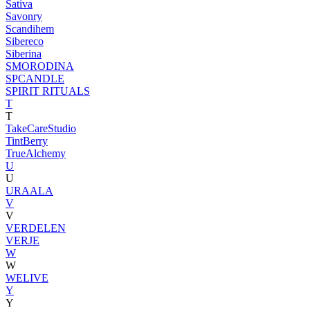
Sativa
Savonry
Scandihem
Sibereco
Siberina
SMORODINA
SPCANDLE
SPIRIT RITUALS
T
T
TakeCareStudio
TintBerry
TrueAlchemy
U
U
URAALA
V
V
VERDELEN
VERJE
W
W
WELIVE
Y
Y