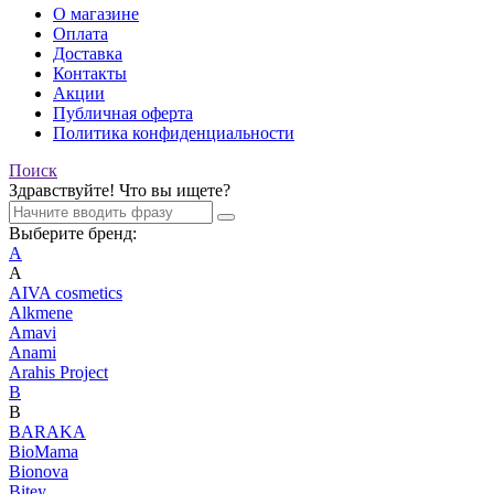
О магазине
Оплата
Доставка
Контакты
Акции
Публичная оферта
Политика конфиденциальности
Поиск
Здравствуйте! Что вы ищете?
Выберите бренд:
A
A
AIVA cosmetics
Alkmene
Amavi
Anami
Arahis Project
B
B
BARAKA
BioMama
Bionova
Bitey