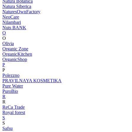
Natura Botanica
Natura Siberica
NaturesOwnFactory
NeoCare
Nilambari
Nuts BANK
O
O
Olivia
Organic Zone
OrganicKitchen
OrganicShop
P
P
Polezzno
PRAVILNAYA KOSMETIKA
Pure Water
PuroBio
R
R
ReCa Trade
Royal forest
S
S
Safsu