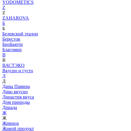
YODOMETICS
Z
Z
ZAHAROVA
Б
Б
Белевский эталон
Берестов
БиоБьюти
Благомир
В
В
ВАСТЭКО
Вкусно и густо
Д
Д
Дары Памира
Дико вкусно
Династия вкуса
Дом природы
Дриада
Ж
Ж
Живица
Живой продукт