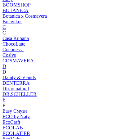
BOOMSHOP
BOTANICA
Botanica х Cosmavera
Botavikos
C
C
Casa Kubana
ChocoLatte
Coconessa
Coslys
COSMAVERA
D
D
Dainty & Viands
DENTERRA
Dizao natural
DR.SCHELLER
E
E
Easy Смузи
ECO by Naty
EcoCraft
ECOLAB
ECOLATIER
EcoMake