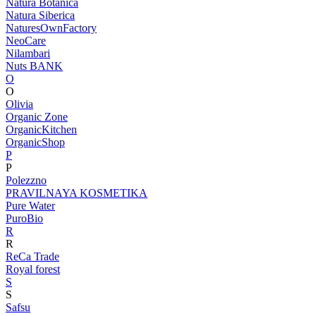
Natura Botanica
Natura Siberica
NaturesOwnFactory
NeoCare
Nilambari
Nuts BANK
O
O
Olivia
Organic Zone
OrganicKitchen
OrganicShop
P
P
Polezzno
PRAVILNAYA KOSMETIKA
Pure Water
PuroBio
R
R
ReCa Trade
Royal forest
S
S
Safsu