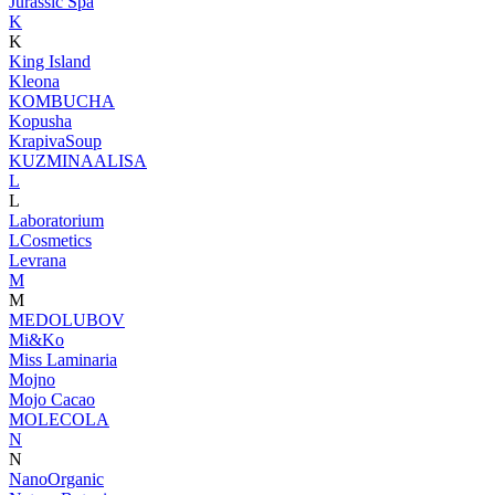
Jurassic Spa
K
K
King Island
Kleona
KOMBUCHA
Kopusha
KrapivaSoup
KUZMINAALISA
L
L
Laboratorium
LCosmetics
Levrana
M
M
MEDOLUBOV
Mi&Ko
Miss Laminaria
Mojno
Mojo Cacao
MOLECOLA
N
N
NanoOrganic