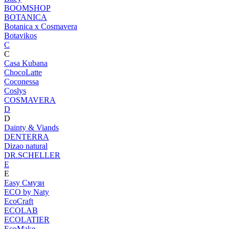
BOOMSHOP
BOTANICA
Botanica х Cosmavera
Botavikos
C
C
Casa Kubana
ChocoLatte
Coconessa
Coslys
COSMAVERA
D
D
Dainty & Viands
DENTERRA
Dizao natural
DR.SCHELLER
E
E
Easy Смузи
ECO by Naty
EcoCraft
ECOLAB
ECOLATIER
EcoMake