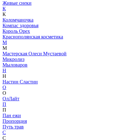
Живые снеки
К
К
Коломчаночка
Компас здоровья
Король Орех
Краснополянская косметика
М
М
Мастерская Олеси Мустаевой
Микролиз
Мыловаров
Н
Н
Настин Сластин
О
О
ОлЛайт
П
П
Пан ежи
Пропорция
Путь трав
С
С