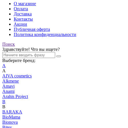
О магазине
Оплата
Доставка
Контакты
Акции
Публичная оферта
Политика конфиденциальности
Поиск
Здравствуйте! Что вы ищете?
Выберите бренд:
A
A
AIVA cosmetics
Alkmene
Amavi
Anami
Arahis Project
B
B
BARAKA
BioMama
Bionova
Bitey