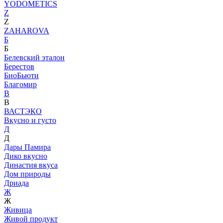
YODOMETICS
Z
Z
ZAHAROVA
Б
Б
Белевский эталон
Берестов
БиоБьюти
Благомир
В
В
ВАСТЭКО
Вкусно и густо
Д
Д
Дары Памира
Дико вкусно
Династия вкуса
Дом природы
Дриада
Ж
Ж
Живица
Живой продукт