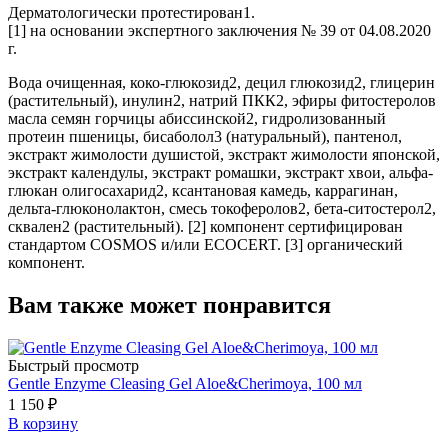
Дерматологически протестирован1.
[1] на основании экспертного заключения № 39 от 04.08.2020
г.
Вода очищенная, коко-глюкозид2, децил глюкозид2, глицерин
(растительный), инулин2, натрий ПКК2, эфиры фитостеролов
масла семян горчицы абиссинской2, гидролизованный
протеин пшеницы, бисаболол3 (натуральный), пантенол,
экстракт жимолости душистой, экстракт жимолости японской,
экстракт календулы, экстракт ромашки, экстракт хвои, альфа-
глюкан олигосахарид2, ксантановая камедь, каррагинан,
дельта-глюконолактон, смесь токоферолов2, бета-ситостерол2,
сквален2 (растительный). [2] компонент сертифицирован
стандартом COSMOS и/или ECOCERT. [3] органический
компонент.
Вам также может понравится
Быстрый просмотр
Gentle Enzyme Cleasing Gel Aloe&Cherimoya, 100 мл
1 150 ₽
В корзину