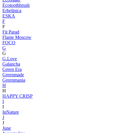
Ecotoothbrush
Erbelinica
ESKA
F
F
Fit Parad
Flame Moscow
FOCO
G
G
G.Love
Galancha
Green Era
Greenmade
Greenmania
H
H
HAPPY CRISP
I
I
InNature
J
J
June