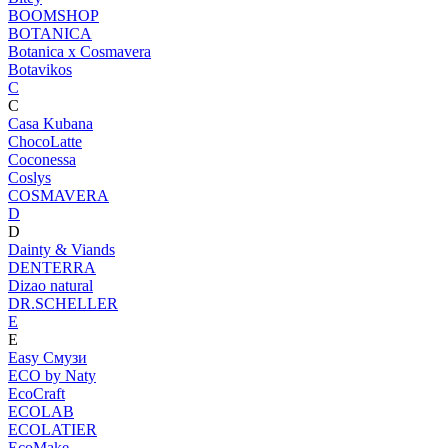
BOOMSHOP
BOTANICA
Botanica х Cosmavera
Botavikos
C
C
Casa Kubana
ChocoLatte
Coconessa
Coslys
COSMAVERA
D
D
Dainty & Viands
DENTERRA
Dizao natural
DR.SCHELLER
E
E
Easy Смузи
ECO by Naty
EcoCraft
ECOLAB
ECOLATIER
EcoMake