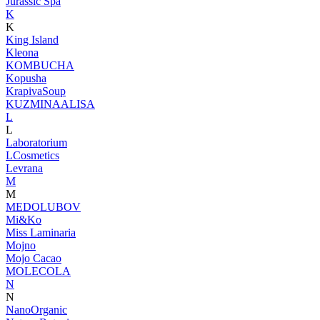
Jurassic Spa
K
K
King Island
Kleona
KOMBUCHA
Kopusha
KrapivaSoup
KUZMINAALISA
L
L
Laboratorium
LCosmetics
Levrana
M
M
MEDOLUBOV
Mi&Ko
Miss Laminaria
Mojno
Mojo Cacao
MOLECOLA
N
N
NanoOrganic