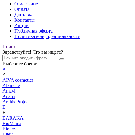
О магазине
Оплата
Доставка
Контакты
Акции
Публичная оферта
Политика конфиденциальности
Поиск
Здравствуйте! Что вы ищете?
Выберите бренд:
A
A
AIVA cosmetics
Alkmene
Amavi
Anami
Arahis Project
B
B
BARAKA
BioMama
Bionova
Bitey