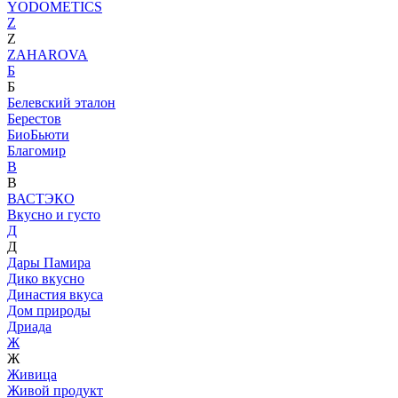
YODOMETICS
Z
Z
ZAHAROVA
Б
Б
Белевский эталон
Берестов
БиоБьюти
Благомир
В
В
ВАСТЭКО
Вкусно и густо
Д
Д
Дары Памира
Дико вкусно
Династия вкуса
Дом природы
Дриада
Ж
Ж
Живица
Живой продукт