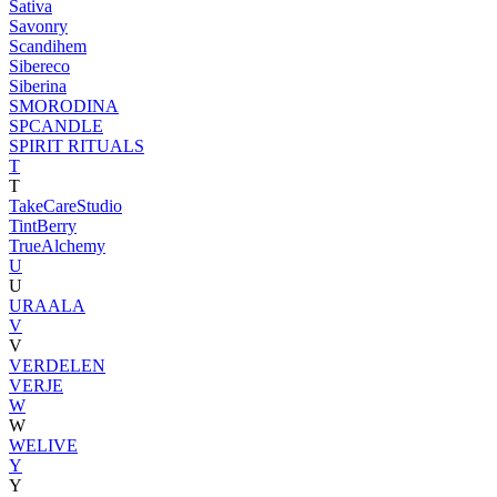
Sativa
Savonry
Scandihem
Sibereco
Siberina
SMORODINA
SPCANDLE
SPIRIT RITUALS
T
T
TakeCareStudio
TintBerry
TrueAlchemy
U
U
URAALA
V
V
VERDELEN
VERJE
W
W
WELIVE
Y
Y