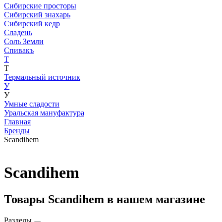
Сибирские просторы
Сибирский знахарь
Сибирский кедр
Сладень
Соль Земли
Спивакъ
Т
Т
Термальный источник
У
У
Умные сладости
Уральская мануфактура
Главная
Бренды
Scandihem
Scandihem
Товары Scandihem в нашем магазине
Разделы