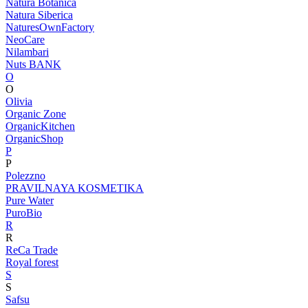
Natura Botanica
Natura Siberica
NaturesOwnFactory
NeoCare
Nilambari
Nuts BANK
O
O
Olivia
Organic Zone
OrganicKitchen
OrganicShop
P
P
Polezzno
PRAVILNAYA KOSMETIKA
Pure Water
PuroBio
R
R
ReCa Trade
Royal forest
S
S
Safsu