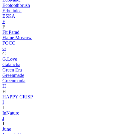
Ecotoothbrush
Erbelinica
ESKA
F
F
Fit Parad
Flame Moscow
FOCO
G
G
G.Love
Galancha
Green Era
Greenmade
Greenmania
H
H
HAPPY CRISP
I
I
InNature
J
J
June