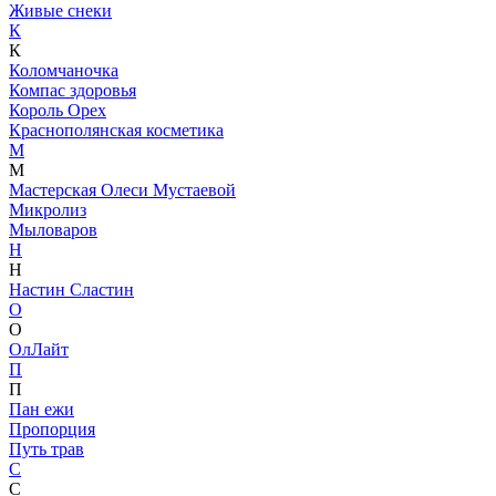
Живые снеки
К
К
Коломчаночка
Компас здоровья
Король Орех
Краснополянская косметика
М
М
Мастерская Олеси Мустаевой
Микролиз
Мыловаров
Н
Н
Настин Сластин
О
О
ОлЛайт
П
П
Пан ежи
Пропорция
Путь трав
С
С