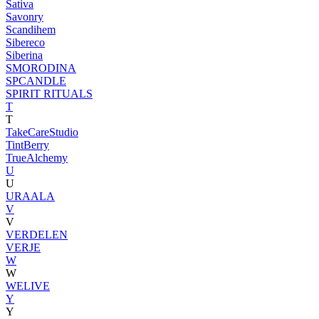
Sativa
Savonry
Scandihem
Sibereco
Siberina
SMORODINA
SPCANDLE
SPIRIT RITUALS
T
T
TakeCareStudio
TintBerry
TrueAlchemy
U
U
URAALA
V
V
VERDELEN
VERJE
W
W
WELIVE
Y
Y