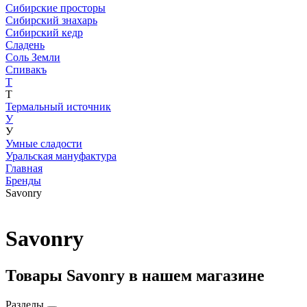
Сибирские просторы
Сибирский знахарь
Сибирский кедр
Сладень
Соль Земли
Спивакъ
Т
Т
Термальный источник
У
У
Умные сладости
Уральская мануфактура
Главная
Бренды
Savonry
Savonry
Товары Savonry в нашем магазине
Разделы