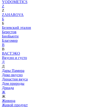
YODOMETICS
Z
Z
ZAHAROVA
Б
Б
Белевский эталон
Берестов
БиоБьюти
Благомир
В
В
ВАСТЭКО
Вкусно и густо
Д
Д
Дары Памира
Дико вкусно
Династия вкуса
Дом природы
Дриада
Ж
Ж
Живица
Живой продукт