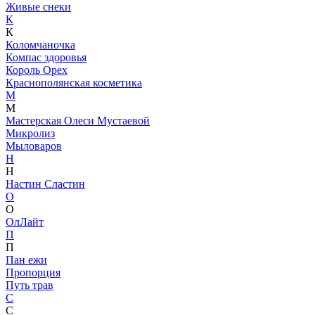
Живые снеки
К
К
Коломчаночка
Компас здоровья
Король Орех
Краснополянская косметика
М
М
Мастерская Олеси Мустаевой
Микролиз
Мыловаров
Н
Н
Настин Сластин
О
О
ОлЛайт
П
П
Пан ежи
Пропорция
Путь трав
С
С