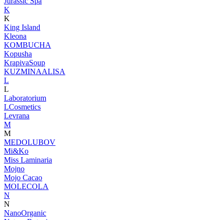
Jurassic Spa
K
K
King Island
Kleona
KOMBUCHA
Kopusha
KrapivaSoup
KUZMINAALISA
L
L
Laboratorium
LCosmetics
Levrana
M
M
MEDOLUBOV
Mi&Ko
Miss Laminaria
Mojno
Mojo Cacao
MOLECOLA
N
N
NanoOrganic