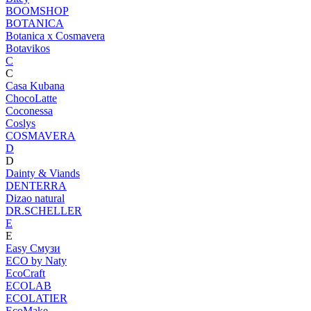
BOOMSHOP
BOTANICA
Botanica х Cosmavera
Botavikos
C
C
Casa Kubana
ChocoLatte
Coconessa
Coslys
COSMAVERA
D
D
Dainty & Viands
DENTERRA
Dizao natural
DR.SCHELLER
E
E
Easy Смузи
ECO by Naty
EcoCraft
ECOLAB
ECOLATIER
EcoMake