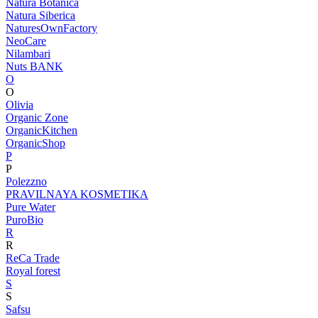
Natura Botanica
Natura Siberica
NaturesOwnFactory
NeoCare
Nilambari
Nuts BANK
O
O
Olivia
Organic Zone
OrganicKitchen
OrganicShop
P
P
Polezzno
PRAVILNAYA KOSMETIKA
Pure Water
PuroBio
R
R
ReCa Trade
Royal forest
S
S
Safsu