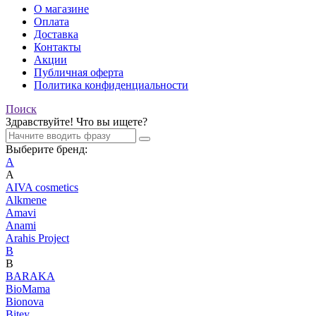
О магазине
Оплата
Доставка
Контакты
Акции
Публичная оферта
Политика конфиденциальности
Поиск
Здравствуйте! Что вы ищете?
Выберите бренд:
A
A
AIVA cosmetics
Alkmene
Amavi
Anami
Arahis Project
B
B
BARAKA
BioMama
Bionova
Bitey