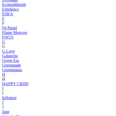
Ecotoothbrush
Erbelinica
ESKA
F
F
Fit Parad
Flame Moscow
FOCO
G
G
G.Love
Galancha
Green Era
Greenmade
Greenmania
H
H
HAPPY CRISP
I
I
InNature
J
J
June