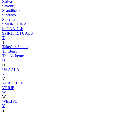
Sativa
Savonry
Scandihem
Sibereco
Siberina
SMORODINA
SPCANDLE
SPIRIT RITUALS
T
T
TakeCareStudio
TintBerry
TrueAlchemy
U
U
URAALA
V
V
VERDELEN
VERJE
W
W
WELIVE
Y
Y