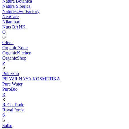
Natura Botanica
Natura Siberica
NaturesOwnFactory
NeoCare
Nilambari
Nuts BANK
O
O
Olivia
Organic Zone
OrganicKitchen
OrganicShop
P
P
Polezzno
PRAVILNAYA KOSMETIKA
Pure Water
PuroBio
R
R
ReCa Trade
Royal forest
S
S
Safsu