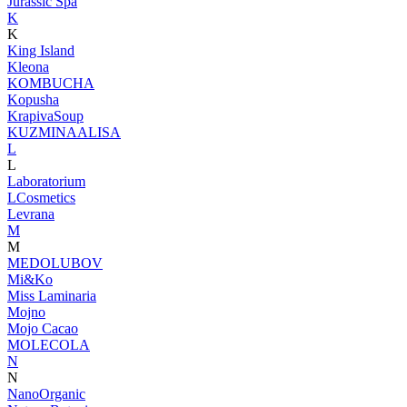
Jurassic Spa
K
K
King Island
Kleona
KOMBUCHA
Kopusha
KrapivaSoup
KUZMINAALISA
L
L
Laboratorium
LCosmetics
Levrana
M
M
MEDOLUBOV
Mi&Ko
Miss Laminaria
Mojno
Mojo Cacao
MOLECOLA
N
N
NanoOrganic