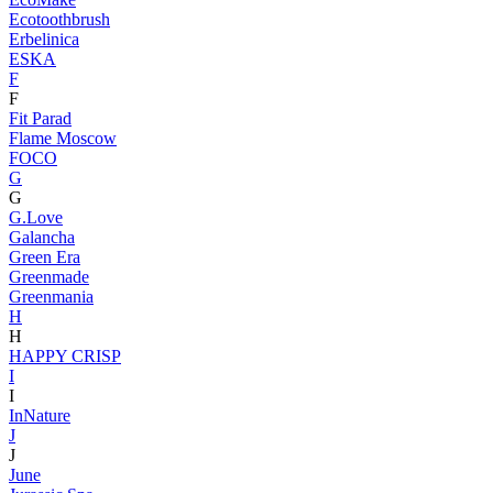
Ecotoothbrush
Erbelinica
ESKA
F
F
Fit Parad
Flame Moscow
FOCO
G
G
G.Love
Galancha
Green Era
Greenmade
Greenmania
H
H
HAPPY CRISP
I
I
InNature
J
J
June