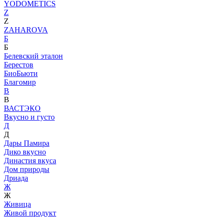
YODOMETICS
Z
Z
ZAHAROVA
Б
Б
Белевский эталон
Берестов
БиоБьюти
Благомир
В
В
ВАСТЭКО
Вкусно и густо
Д
Д
Дары Памира
Дико вкусно
Династия вкуса
Дом природы
Дриада
Ж
Ж
Живица
Живой продукт