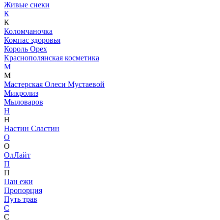
Живые снеки
К
К
Коломчаночка
Компас здоровья
Король Орех
Краснополянская косметика
М
М
Мастерская Олеси Мустаевой
Микролиз
Мыловаров
Н
Н
Настин Сластин
О
О
ОлЛайт
П
П
Пан ежи
Пропорция
Путь трав
С
С