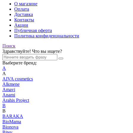
О магазине
Оплата
Доставка
Контакты
Акции
Публичная оферта
Политика конфиденциальности
Поиск
Здравствуйте! Что вы ищете?
Выберите бренд:
A
A
AIVA cosmetics
Alkmene
Amavi
Anami
Arahis Project
B
B
BARAKA
BioMama
Bionova
Bitey