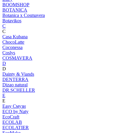
BOOMSHOP
BOTANICA
Botanica х Cosmavera
Botavikos
C
C
Casa Kubana
ChocoLatte
Coconessa
Coslys
COSMAVERA
D
D
Dainty & Viands
DENTERRA
Dizao natural
DR.SCHELLER
E
E
Easy Смузи
ECO by Naty
EcoCraft
ECOLAB
ECOLATIER
EcoMake