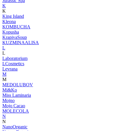
Jurassic Spa
K
K
King Island
Kleona
KOMBUCHA
Kopusha
KrapivaSoup
KUZMINAALISA
L
L
Laboratorium
LCosmetics
Levrana
M
M
MEDOLUBOV
Mi&Ko
Miss Laminaria
Mojno
Mojo Cacao
MOLECOLA
N
N
NanoOrganic