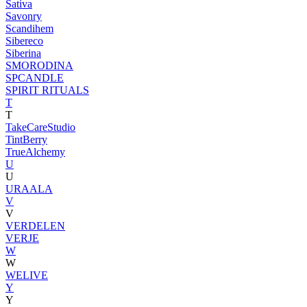
Sativa
Savonry
Scandihem
Sibereco
Siberina
SMORODINA
SPCANDLE
SPIRIT RITUALS
T
T
TakeCareStudio
TintBerry
TrueAlchemy
U
U
URAALA
V
V
VERDELEN
VERJE
W
W
WELIVE
Y
Y