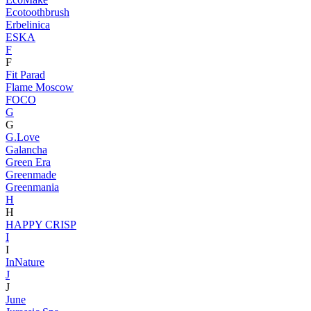
Ecotoothbrush
Erbelinica
ESKA
F
F
Fit Parad
Flame Moscow
FOCO
G
G
G.Love
Galancha
Green Era
Greenmade
Greenmania
H
H
HAPPY CRISP
I
I
InNature
J
J
June