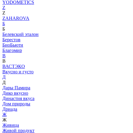
YODOMETICS
Z
Z
ZAHAROVA
Б
Б
Белевский эталон
Берестов
БиоБьюти
Благомир
В
В
ВАСТЭКО
Вкусно и густо
Д
Д
Дары Памира
Дико вкусно
Династия вкуса
Дом природы
Дриада
Ж
Ж
Живица
Живой продукт