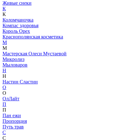
Живые снеки
К
К
Коломчаночка
Компас здоровья
Король Орех
Краснополянская косметика
М
М
Мастерская Олеси Мустаевой
Микролиз
Мыловаров
Н
Н
Настин Сластин
О
О
ОлЛайт
П
П
Пан ежи
Пропорция
Путь трав
С
С