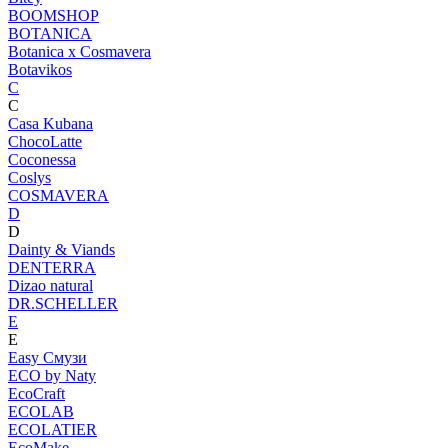
BOOMSHOP
BOTANICA
Botanica х Cosmavera
Botavikos
C
C
Casa Kubana
ChocoLatte
Coconessa
Coslys
COSMAVERA
D
D
Dainty & Viands
DENTERRA
Dizao natural
DR.SCHELLER
E
E
Easy Смузи
ECO by Naty
EcoCraft
ECOLAB
ECOLATIER
EcoMake