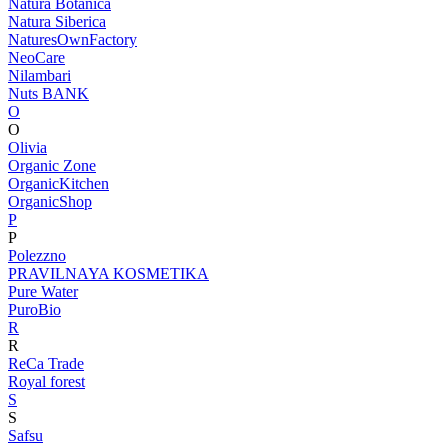
Natura Botanica
Natura Siberica
NaturesOwnFactory
NeoCare
Nilambari
Nuts BANK
O
O
Olivia
Organic Zone
OrganicKitchen
OrganicShop
P
P
Polezzno
PRAVILNAYA KOSMETIKA
Pure Water
PuroBio
R
R
ReCa Trade
Royal forest
S
S
Safsu