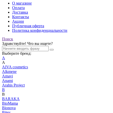
О магазине
Оплата
Доставка
Контакты
Акции
Публичная оферта
Политика конфиденциальности
Поиск
Здравствуйте! Что вы ищете?
Выберите бренд:
A
A
AIVA cosmetics
Alkmene
Amavi
Anami
Arahis Project
B
B
BARAKA
BioMama
Bionova
Bitey