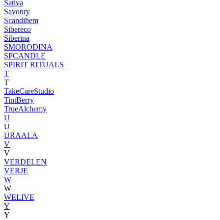
Sativa
Savonry
Scandihem
Sibereco
Siberina
SMORODINA
SPCANDLE
SPIRIT RITUALS
T
T
TakeCareStudio
TintBerry
TrueAlchemy
U
U
URAALA
V
V
VERDELEN
VERJE
W
W
WELIVE
Y
Y