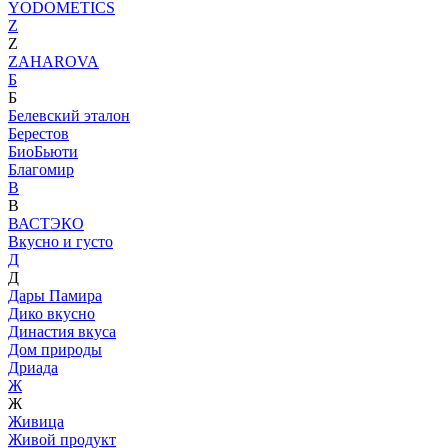
YODOMETICS
Z
Z
ZAHAROVA
Б
Б
Белевский эталон
Берестов
БиоБьюти
Благомир
В
В
ВАСТЭКО
Вкусно и густо
Д
Д
Дары Памира
Дико вкусно
Династия вкуса
Дом природы
Дриада
Ж
Ж
Живица
Живой продукт