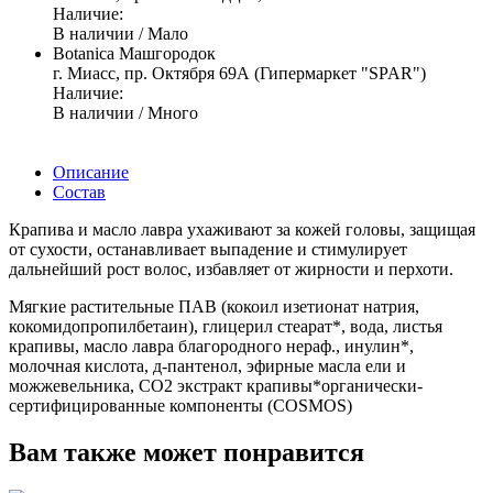
Наличие:
В наличии / Мало
Botanica Машгородок
г. Миасс, пр. Октября 69А (Гипермаркет "SPAR")
Наличие:
В наличии / Много
Описание
Состав
Крапива и масло лавра ухаживают за кожей головы, защищая
от сухости, останавливает выпадение и стимулирует
дальнейший рост волос, избавляет от жирности и перхоти.
Мягкие растительные ПАВ (кокоил изетионат натрия,
кокомидопропилбетаин), глицерил стеарат*, вода, листья
крапивы, масло лавра благородного нераф., инулин*,
молочная кислота, д-пантенол, эфирные масла ели и
можжевельника, СО2 экстракт крапивы*органически-
сертифицированные компоненты (COSMOS)
Вам также может понравится