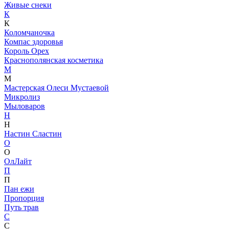
Живые снеки
К
К
Коломчаночка
Компас здоровья
Король Орех
Краснополянская косметика
М
М
Мастерская Олеси Мустаевой
Микролиз
Мыловаров
Н
Н
Настин Сластин
О
О
ОлЛайт
П
П
Пан ежи
Пропорция
Путь трав
С
С