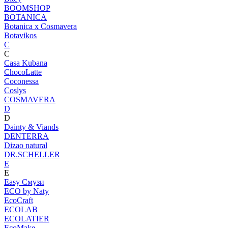
BOOMSHOP
BOTANICA
Botanica х Cosmavera
Botavikos
C
C
Casa Kubana
ChocoLatte
Coconessa
Coslys
COSMAVERA
D
D
Dainty & Viands
DENTERRA
Dizao natural
DR.SCHELLER
E
E
Easy Смузи
ECO by Naty
EcoCraft
ECOLAB
ECOLATIER
EcoMake