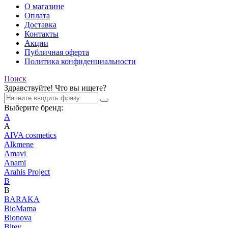
О магазине
Оплата
Доставка
Контакты
Акции
Публичная оферта
Политика конфиденциальности
Поиск
Здравствуйте! Что вы ищете?
Выберите бренд:
A
A
AIVA cosmetics
Alkmene
Amavi
Anami
Arahis Project
B
B
BARAKA
BioMama
Bionova
Bitey