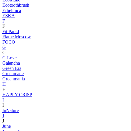
Ecotoothbrush
Erbelinica
ESKA
F
F
Fit Parad
Flame Moscow
FOCO
G
G
G.Love
Galancha
Green Era
Greenmade
Greenmania
H
H
HAPPY CRISP
I
I
InNature
J
J
June