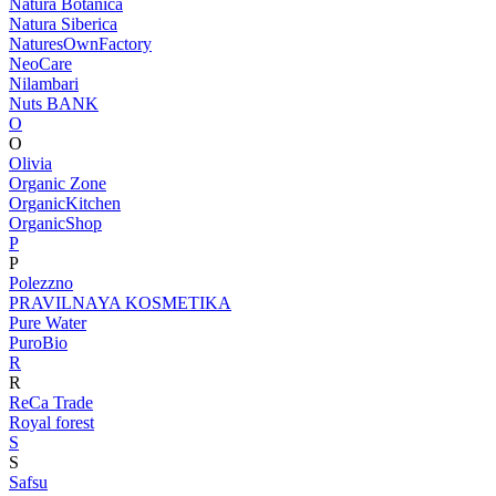
Natura Botanica
Natura Siberica
NaturesOwnFactory
NeoCare
Nilambari
Nuts BANK
O
O
Olivia
Organic Zone
OrganicKitchen
OrganicShop
P
P
Polezzno
PRAVILNAYA KOSMETIKA
Pure Water
PuroBio
R
R
ReCa Trade
Royal forest
S
S
Safsu