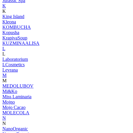
Jurassic Spa
K
K
King Island
Kleona
KOMBUCHA
Kopusha
KrapivaSoup
KUZMINAALISA
L
L
Laboratorium
LCosmetics
Levrana
M
M
MEDOLUBOV
Mi&Ko
Miss Laminaria
Mojno
Mojo Cacao
MOLECOLA
N
N
NanoOrganic