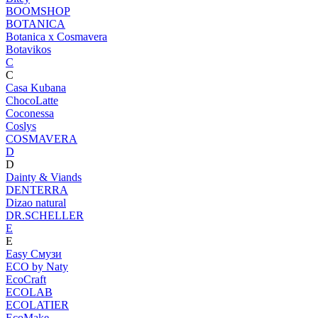
BOOMSHOP
BOTANICA
Botanica х Cosmavera
Botavikos
C
C
Casa Kubana
ChocoLatte
Coconessa
Coslys
COSMAVERA
D
D
Dainty & Viands
DENTERRA
Dizao natural
DR.SCHELLER
E
E
Easy Смузи
ECO by Naty
EcoCraft
ECOLAB
ECOLATIER
EcoMake