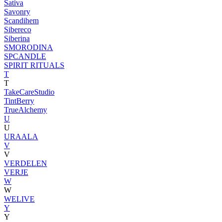
Sativa
Savonry
Scandihem
Sibereco
Siberina
SMORODINA
SPCANDLE
SPIRIT RITUALS
T
T
TakeCareStudio
TintBerry
TrueAlchemy
U
U
URAALA
V
V
VERDELEN
VERJE
W
W
WELIVE
Y
Y