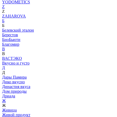
YODOMETICS
Z
Z
ZAHAROVA
Б
Б
Белевский эталон
Берестов
БиоБьюти
Благомир
В
В
ВАСТЭКО
Вкусно и густо
Д
Д
Дары Памира
Дико вкусно
Династия вкуса
Дом природы
Дриада
Ж
Ж
Живица
Живой продукт