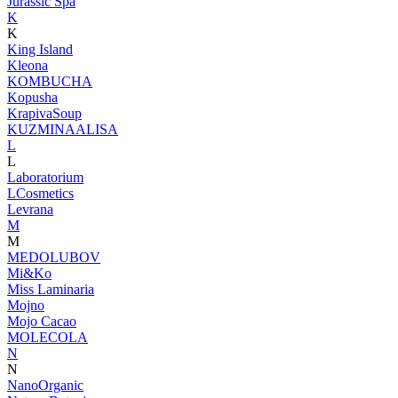
Jurassic Spa
K
K
King Island
Kleona
KOMBUCHA
Kopusha
KrapivaSoup
KUZMINAALISA
L
L
Laboratorium
LCosmetics
Levrana
M
M
MEDOLUBOV
Mi&Ko
Miss Laminaria
Mojno
Mojo Cacao
MOLECOLA
N
N
NanoOrganic