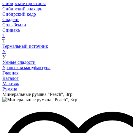
Сибирские просторы
Сибирский знахарь
Сибирский кедр
Сладень
Соль Земли
Спивакъ
Т
Т
Термальный источник
У
У
Умные сладости
Уральская мануфактура
Главная
Каталог
Макияж
Румяна
Минеральные румяна "Peach", 3гр