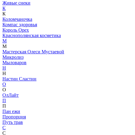
Живые снеки
К
К
Коломчаночка
Компас здоровья
Король Орех
Краснополянская косметика
М
М
Мастерская Олеси Мустаевой
Микролиз
Мыловаров
Н
Н
Настин Сластин
О
О
ОлЛайт
П
П
Пан ежи
Пропорция
Путь трав
С
С