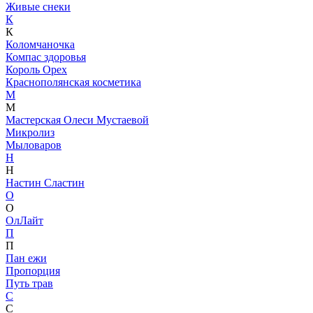
Живые снеки
К
К
Коломчаночка
Компас здоровья
Король Орех
Краснополянская косметика
М
М
Мастерская Олеси Мустаевой
Микролиз
Мыловаров
Н
Н
Настин Сластин
О
О
ОлЛайт
П
П
Пан ежи
Пропорция
Путь трав
С
С