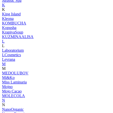
Jurassic Spa
K
K
King Island
Kleona
KOMBUCHA
Kopusha
KrapivaSoup
KUZMINAALISA
L
L
Laboratorium
LCosmetics
Levrana
M
M
MEDOLUBOV
Mi&Ko
Miss Laminaria
Mojno
Mojo Cacao
MOLECOLA
N
N
NanoOrganic