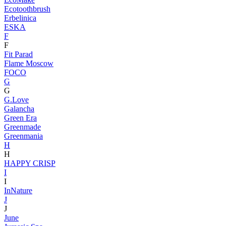
Ecotoothbrush
Erbelinica
ESKA
F
F
Fit Parad
Flame Moscow
FOCO
G
G
G.Love
Galancha
Green Era
Greenmade
Greenmania
H
H
HAPPY CRISP
I
I
InNature
J
J
June