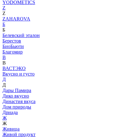
YODOMETICS
Z
Z
ZAHAROVA
Б
Б
Белевский эталон
Берестов
БиоБьюти
Благомир
В
В
ВАСТЭКО
Вкусно и густо
Д
Д
Дары Памира
Дико вкусно
Династия вкуса
Дом природы
Дриада
Ж
Ж
Живица
Живой продукт