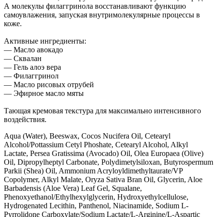
А молекулы филаггринола восстанавливают функцию
самоувлажения, запуская внутримолекулярные процессы в
коже.
Активные ингредиенты:
— Масло авокадо
— Сквалан
— Гель алоэ вера
— Филаггринол
— Масло рисовых отрубей
— Эфирное масло мяты
Тающая кремовая текстура для максимально интенсивного
воздействия.
Aqua (Water), Beeswax, Cocos Nucifera Oil, Cetearyl
Alcohol/Pottassium Cetyl Phoshate, Cetearyl Alcohol, Alkyl
Lactate, Persea Gratissima (Avocado) Oil, Olea Europaea (Olive)
Oil, Dipropylheptyl Carbonate, Polydimetylsiloxan, Butyrospermum
Parkii (Shea) Oil, Ammonium Acryloyldimethyltaurate/VP
Copolymer, Alkyl Malate, Oryza Sativa Bran Oil, Glycerin, Aloe
Barbadensis (Aloe Vera) Leaf Gel, Squalane,
Phenoxyethanol/Ethylhexylglycerin, Hydroxyethylcellulose,
Hydrogenated Lecithin, Panthenol, Niacinamide, Sodium L-
Pyrrolidone Carboxylate/Sodium Lactate/L-Arginine/L-Aspartic