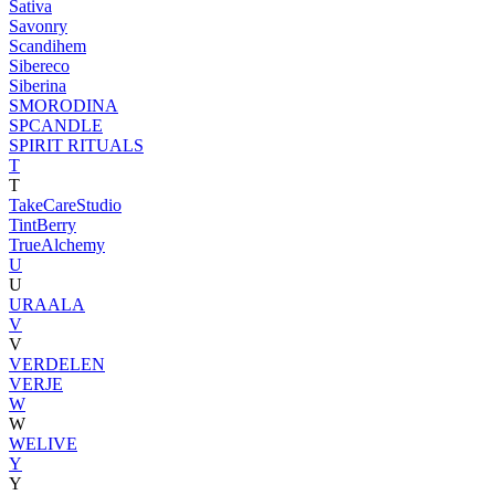
Sativa
Savonry
Scandihem
Sibereco
Siberina
SMORODINA
SPCANDLE
SPIRIT RITUALS
T
T
TakeCareStudio
TintBerry
TrueAlchemy
U
U
URAALA
V
V
VERDELEN
VERJE
W
W
WELIVE
Y
Y