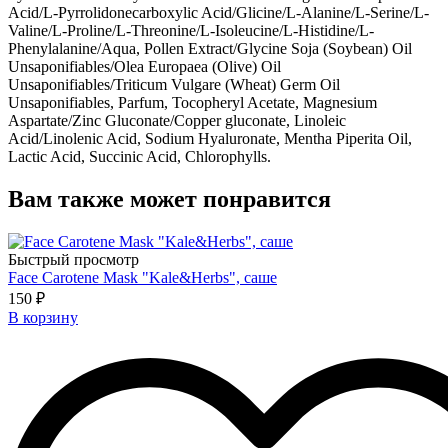
Acid/L-Pyrrolidonecarboxylic Acid/Glicine/L-Alanine/L-Serine/L-
Valine/L-Proline/L-Threonine/L-Isoleucine/L-Histidine/L-
Phenylalanine/Aqua, Pollen Extract/Glycine Soja (Soybean) Oil
Unsaponifiables/Olea Europaea (Olive) Oil
Unsaponifiables/Triticum Vulgare (Wheat) Germ Oil
Unsaponifiables, Parfum, Tocopheryl Acetate, Magnesium
Aspartate/Zinc Gluconate/Copper gluconate, Linoleic
Acid/Linolenic Acid, Sodium Hyaluronate, Mentha Piperita Oil,
Lactic Acid, Succinic Acid, Chlorophylls.
Вам также может понравится
Быстрый просмотр
Face Carotene Mask "Kale&Herbs", саше
150 ₽
В корзину