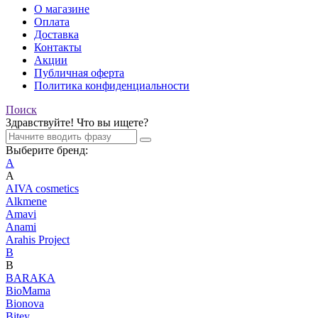
О магазине
Оплата
Доставка
Контакты
Акции
Публичная оферта
Политика конфиденциальности
Поиск
Здравствуйте! Что вы ищете?
Выберите бренд:
A
A
AIVA cosmetics
Alkmene
Amavi
Anami
Arahis Project
B
B
BARAKA
BioMama
Bionova
Bitey