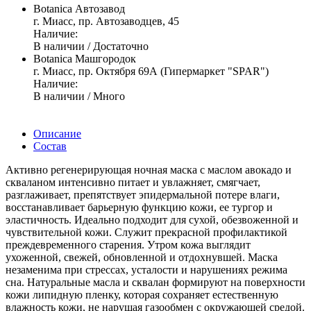
Botanica Автозавод
г. Миасс, пр. Автозаводцев, 45
Наличие:
В наличии / Достаточно
Botanica Машгородок
г. Миасс, пр. Октября 69А (Гипермаркет "SPAR")
Наличие:
В наличии / Много
Описание
Состав
Активно регенерирующая ночная маска с маслом авокадо и
скваланом интенсивно питает и увлажняет, смягчает,
разглаживает, препятствует эпидермальной потере влаги,
восстанавливает барьерную функцию кожи, ее тургор и
эластичность. Идеально подходит для сухой, обезвоженной и
чувствительной кожи. Служит прекрасной профилактикой
преждевременного старения. Утром кожа выглядит
ухоженной, свежей, обновленной и отдохнувшей. Маска
незаменима при стрессах, усталости и нарушениях режима
сна. Натуральные масла и сквалан формируют на поверхности
кожи липидную пленку, которая сохраняет естественную
влажность кожи, не нарушая газообмен с окружающей средой.