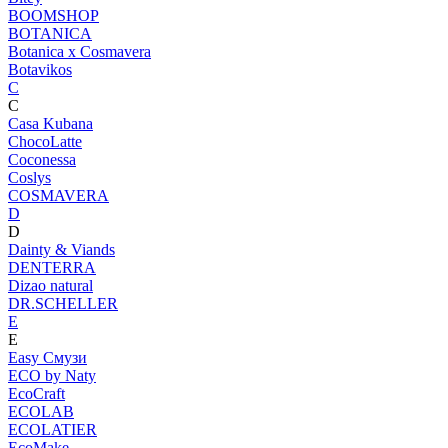
BOOMSHOP
BOTANICA
Botanica х Cosmavera
Botavikos
C
C
Casa Kubana
ChocoLatte
Coconessa
Coslys
COSMAVERA
D
D
Dainty & Viands
DENTERRA
Dizao natural
DR.SCHELLER
E
E
Easy Смузи
ECO by Naty
EcoCraft
ECOLAB
ECOLATIER
EcoMake