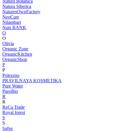
Natura Botanica
Natura Siberica
NaturesOwnFactory
NeoCare
Nilambari
Nuts BANK
O
O
Olivia
Organic Zone
OrganicKitchen
OrganicShop
P
P
Polezzno
PRAVILNAYA KOSMETIKA
Pure Water
PuroBio
R
R
ReCa Trade
Royal forest
S
S
Safsu