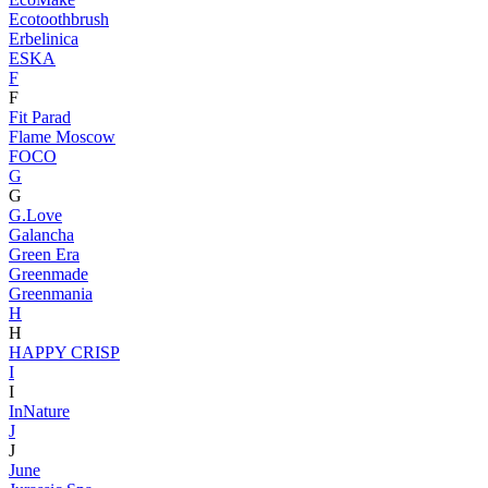
Ecotoothbrush
Erbelinica
ESKA
F
F
Fit Parad
Flame Moscow
FOCO
G
G
G.Love
Galancha
Green Era
Greenmade
Greenmania
H
H
HAPPY CRISP
I
I
InNature
J
J
June