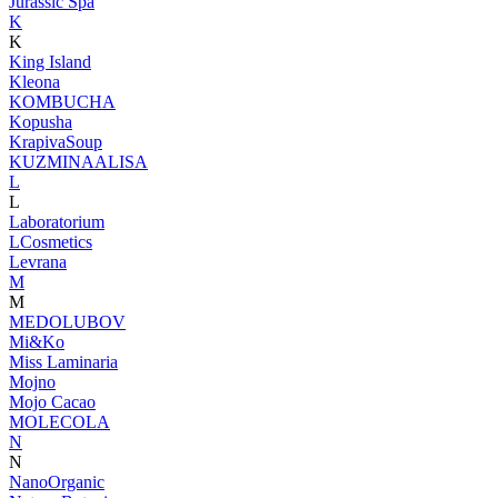
Jurassic Spa
K
K
King Island
Kleona
KOMBUCHA
Kopusha
KrapivaSoup
KUZMINAALISA
L
L
Laboratorium
LCosmetics
Levrana
M
M
MEDOLUBOV
Mi&Ko
Miss Laminaria
Mojno
Mojo Cacao
MOLECOLA
N
N
NanoOrganic