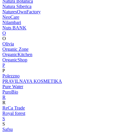
Natura Botanica
Natura Siberica
NaturesOwnFactory
NeoCare
Nilambari
Nuts BANK
O
O
Olivia
Organic Zone
OrganicKitchen
OrganicShop
P
P
Polezzno
PRAVILNAYA KOSMETIKA
Pure Water
PuroBio
R
R
ReCa Trade
Royal forest
S
S
Safsu