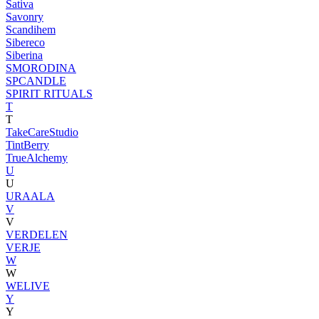
Sativa
Savonry
Scandihem
Sibereco
Siberina
SMORODINA
SPCANDLE
SPIRIT RITUALS
T
T
TakeCareStudio
TintBerry
TrueAlchemy
U
U
URAALA
V
V
VERDELEN
VERJE
W
W
WELIVE
Y
Y