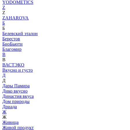
YODOMETICS
Z
Z
ZAHAROVA
Б
Б
Белевский эталон
Берестов
БиоБьюти
Благомир
В
В
ВАСТЭКО
Вкусно и густо
Д
Д
Дары Памира
Дико вкусно
Династия вкуса
Дом природы
Дриада
Ж
Ж
Живица
Живой продукт