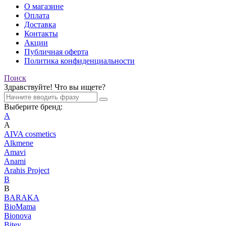
О магазине
Оплата
Доставка
Контакты
Акции
Публичная оферта
Политика конфиденциальности
Поиск
Здравствуйте! Что вы ищете?
Выберите бренд:
A
A
AIVA cosmetics
Alkmene
Amavi
Anami
Arahis Project
B
B
BARAKA
BioMama
Bionova
Bitey