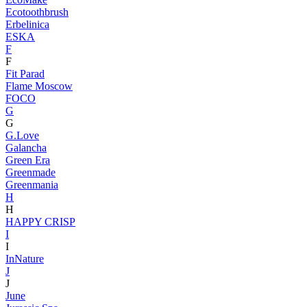
Ecotoothbrush
Erbelinica
ESKA
F
F
Fit Parad
Flame Moscow
FOCO
G
G
G.Love
Galancha
Green Era
Greenmade
Greenmania
H
H
HAPPY CRISP
I
I
InNature
J
J
June