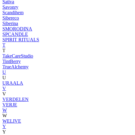
Sativa
Savonry
Scandihem
Sibereco
Siberina
SMORODINA
SPCANDLE
SPIRIT RITUALS
T
T
TakeCareStudio
TintBerry
TrueAlchemy
U
U
URAALA
V
V
VERDELEN
VERJE
W
W
WELIVE
Y
Y