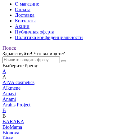
О магазине
Оплата
Доставка
Контакты
Акции
Публичная оферта
Политика конфиденциальности
Поиск
Здравствуйте! Что вы ищете?
Выберите бренд:
A
A
AIVA cosmetics
Alkmene
Amavi
Anami
Arahis Project
B
B
BARAKA
BioMama
Bionova
Bitey