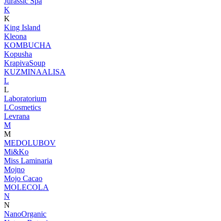
Jurassic Spa
K
K
King Island
Kleona
KOMBUCHA
Kopusha
KrapivaSoup
KUZMINAALISA
L
L
Laboratorium
LCosmetics
Levrana
M
M
MEDOLUBOV
Mi&Ko
Miss Laminaria
Mojno
Mojo Cacao
MOLECOLA
N
N
NanoOrganic