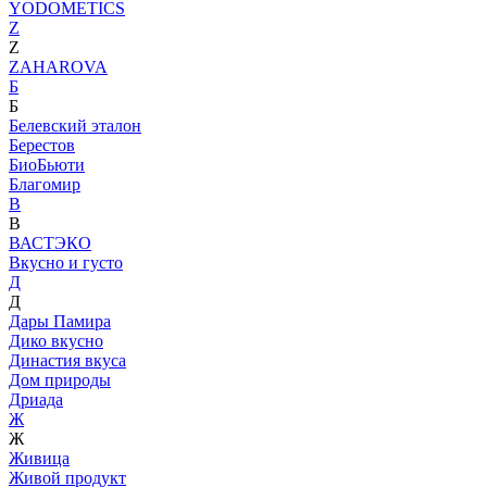
YODOMETICS
Z
Z
ZAHAROVA
Б
Б
Белевский эталон
Берестов
БиоБьюти
Благомир
В
В
ВАСТЭКО
Вкусно и густо
Д
Д
Дары Памира
Дико вкусно
Династия вкуса
Дом природы
Дриада
Ж
Ж
Живица
Живой продукт