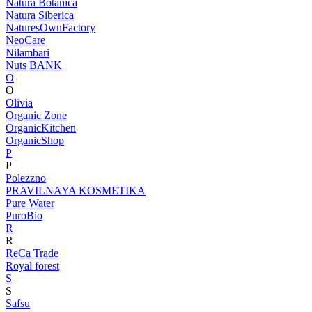
Natura Botanica
Natura Siberica
NaturesOwnFactory
NeoCare
Nilambari
Nuts BANK
O
O
Olivia
Organic Zone
OrganicKitchen
OrganicShop
P
P
Polezzno
PRAVILNAYA KOSMETIKA
Pure Water
PuroBio
R
R
ReCa Trade
Royal forest
S
S
Safsu