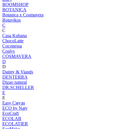
BOOMSHOP
BOTANICA
Botanica х Cosmavera
Botavikos
C
C
Casa Kubana
ChocoLatte
Coconessa
Coslys
COSMAVERA
D
D
Dainty & Viands
DENTERRA
Dizao natural
DR.SCHELLER
E
E
Easy Смузи
ECO by Naty
EcoCraft
ECOLAB
ECOLATIER
EcoMake