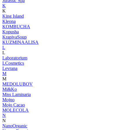
Jurassic Spa
K
K
King Island
Kleona
KOMBUCHA
Kopusha
KrapivaSoup
KUZMINAALISA
L
L
Laboratorium
LCosmetics
Levrana
M
M
MEDOLUBOV
Mi&Ko
Miss Laminaria
Mojno
Mojo Cacao
MOLECOLA
N
N
NanoOrganic