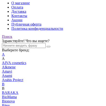
О магазине
Оплата
Доставка
Контакты
Акции
Публичная оферта
Политика конфиденциальности
Поиск
Здравствуйте! Что вы ищете?
Выберите бренд:
A
A
AIVA cosmetics
Alkmene
Amavi
Anami
Arahis Project
B
B
BARAKA
BioMama
Bionova
Bitey