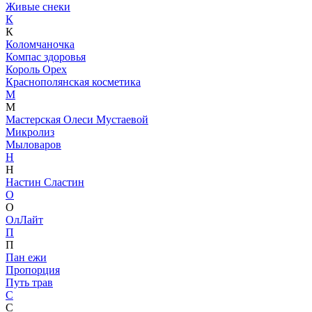
Живые снеки
К
К
Коломчаночка
Компас здоровья
Король Орех
Краснополянская косметика
М
М
Мастерская Олеси Мустаевой
Микролиз
Мыловаров
Н
Н
Настин Сластин
О
О
ОлЛайт
П
П
Пан ежи
Пропорция
Путь трав
С
С