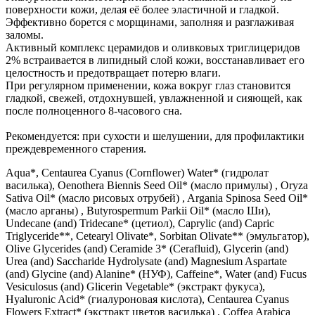
поверхности кожи, делая её более эластичной и гладкой.
Эффективно борется с морщинами, заполняя и разглаживая
заломы.
Активный комплекс церамидов и оливковых триглицеридов
2% встраивается в липидный слой кожи, восстанавливает его
целостность и предотвращает потерю влаги.
При регулярном применении, кожа вокруг глаз становится
гладкой, свежей, отдохнувшей, увлажненной и сияющей, как
после полноценного 8-часового сна.
Рекомендуется: при сухости и шелушении, для профилактики
преждевременного старения.
Aqua*, Centaurea Cyanus (Cornflower) Water* (гидролат
василька), Oenothera Biennis Seed Oil* (масло примулы) , Oryza
Sativa Oil* (масло рисовых отрубей) , Argania Spinosa Seed Oil*
(масло арганы) , Butyrospermum Parkii Oil* (масло Ши),
Undecane (and) Tridecane* (цетиол), Caprylic (and) Capric
Triglyceride**, Cetearyl Olivate*, Sorbitan Olivate** (эмульгатор),
Olive Glycerides (and) Ceramide 3* (Cerafluid), Glycerin (and)
Urea (and) Saccharide Hydrolysate (and) Magnesium Aspartate
(and) Glycine (and) Alanine* (НУФ), Caffeine*, Water (and) Fucus
Vesiculosus (and) Glicerin Vegetable* (экстракт фукуса),
Hyaluronic Acid* (гиалуроновая кислота), Centaurea Cyanus
Flowers Extract* (экстракт цветов василька) , Coffea Arabica