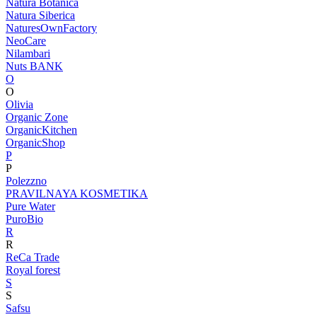
Natura Botanica
Natura Siberica
NaturesOwnFactory
NeoCare
Nilambari
Nuts BANK
O
O
Olivia
Organic Zone
OrganicKitchen
OrganicShop
P
P
Polezzno
PRAVILNAYA KOSMETIKA
Pure Water
PuroBio
R
R
ReCa Trade
Royal forest
S
S
Safsu