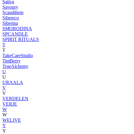
Sativa
Savonry
Scandihem
Sibereco
Siberina
SMORODINA
SPCANDLE
SPIRIT RITUALS
T
T
TakeCareStudio
TintBerry
TrueAlchemy
U
U
URAALA
V
V
VERDELEN
VERJE
W
W
WELIVE
Y
Y