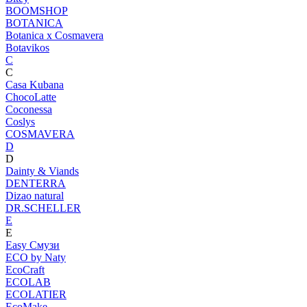
BOOMSHOP
BOTANICA
Botanica х Cosmavera
Botavikos
C
C
Casa Kubana
ChocoLatte
Coconessa
Coslys
COSMAVERA
D
D
Dainty & Viands
DENTERRA
Dizao natural
DR.SCHELLER
E
E
Easy Смузи
ECO by Naty
EcoCraft
ECOLAB
ECOLATIER
EcoMake