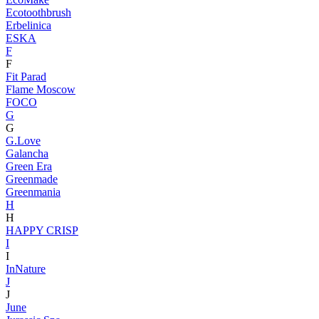
Ecotoothbrush
Erbelinica
ESKA
F
F
Fit Parad
Flame Moscow
FOCO
G
G
G.Love
Galancha
Green Era
Greenmade
Greenmania
H
H
HAPPY CRISP
I
I
InNature
J
J
June