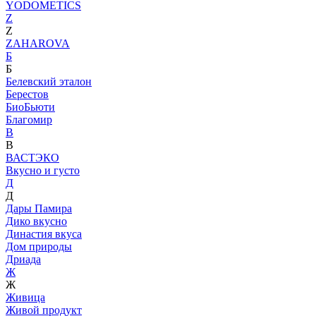
YODOMETICS
Z
Z
ZAHAROVA
Б
Б
Белевский эталон
Берестов
БиоБьюти
Благомир
В
В
ВАСТЭКО
Вкусно и густо
Д
Д
Дары Памира
Дико вкусно
Династия вкуса
Дом природы
Дриада
Ж
Ж
Живица
Живой продукт