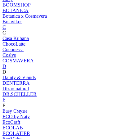
BOOMSHOP
BOTANICA
Botanica х Cosmavera
Botavikos
C
C
Casa Kubana
ChocoLatte
Coconessa
Coslys
COSMAVERA
D
D
Dainty & Viands
DENTERRA
Dizao natural
DR.SCHELLER
E
E
Easy Смузи
ECO by Naty
EcoCraft
ECOLAB
ECOLATIER
EcoMake