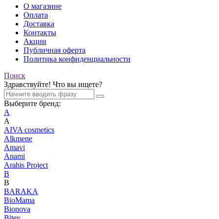
О магазине
Оплата
Доставка
Контакты
Акции
Публичная оферта
Политика конфиденциальности
Поиск
Здравствуйте! Что вы ищете?
Выберите бренд:
A
A
AIVA cosmetics
Alkmene
Amavi
Anami
Arahis Project
B
B
BARAKA
BioMama
Bionova
Bitey