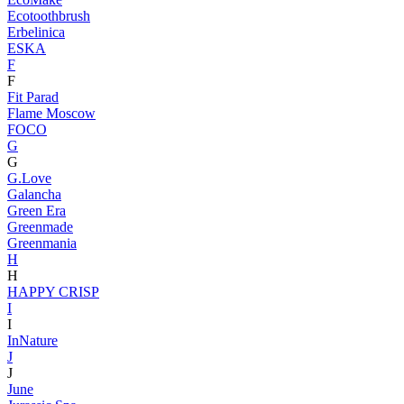
Ecotoothbrush
Erbelinica
ESKA
F
F
Fit Parad
Flame Moscow
FOCO
G
G
G.Love
Galancha
Green Era
Greenmade
Greenmania
H
H
HAPPY CRISP
I
I
InNature
J
J
June