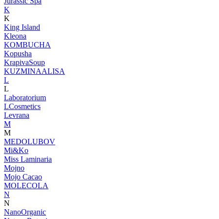
Jurassic Spa
K
K
King Island
Kleona
KOMBUCHA
Kopusha
KrapivaSoup
KUZMINAALISA
L
L
Laboratorium
LCosmetics
Levrana
M
M
MEDOLUBOV
Mi&Ko
Miss Laminaria
Mojno
Mojo Cacao
MOLECOLA
N
N
NanoOrganic