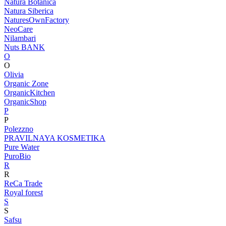
Natura Botanica
Natura Siberica
NaturesOwnFactory
NeoCare
Nilambari
Nuts BANK
O
O
Olivia
Organic Zone
OrganicKitchen
OrganicShop
P
P
Polezzno
PRAVILNAYA KOSMETIKA
Pure Water
PuroBio
R
R
ReCa Trade
Royal forest
S
S
Safsu