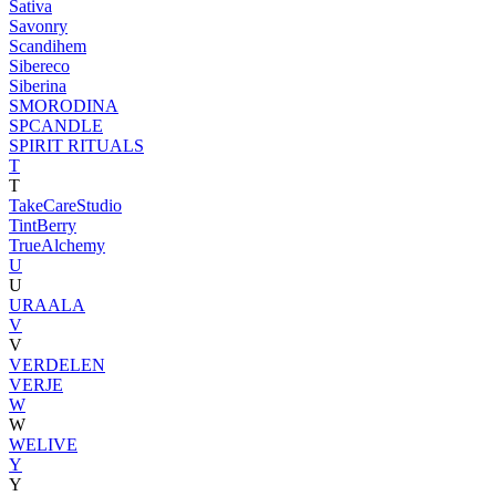
Sativa
Savonry
Scandihem
Sibereco
Siberina
SMORODINA
SPCANDLE
SPIRIT RITUALS
T
T
TakeCareStudio
TintBerry
TrueAlchemy
U
U
URAALA
V
V
VERDELEN
VERJE
W
W
WELIVE
Y
Y