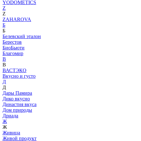
YODOMETICS
Z
Z
ZAHAROVA
Б
Б
Белевский эталон
Берестов
БиоБьюти
Благомир
В
В
ВАСТЭКО
Вкусно и густо
Д
Д
Дары Памира
Дико вкусно
Династия вкуса
Дом природы
Дриада
Ж
Ж
Живица
Живой продукт