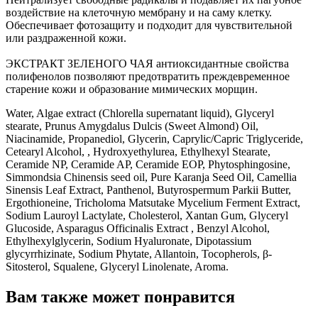
воздействие на клеточную мембрану и на саму клетку.
Обеспечивает фотозащиту и подходит для чувствительной
или раздраженной кожи.
ЭКСТРАКТ ЗЕЛЕНОГО ЧАЯ антиоксидантные свойства
полифенолов позволяют предотвратить преждевременное
старение кожи и образование мимических морщин.
Water, Algae extract (Chlorella supernatant liquid), Glyceryl
stearate, Prunus Amygdalus Dulcis (Sweet Almond) Oil,
Niacinamide, Propanediol, Glycerin, Caprylic/Capric Triglyceride,
Cetearyl Alcohol, , Hydroxyethylurea, Ethylhexyl Stearate,
Ceramide NP, Ceramide AP, Ceramide EOP, Phytosphingosine,
Simmondsia Chinensis seed oil, Pure Karanja Seed Oil, Camellia
Sinensis Leaf Extract, Panthenol, Butyrospermum Parkii Butter,
Ergothioneine, Tricholoma Matsutake Mycelium Ferment Extract,
Sodium Lauroyl Lactylate, Cholesterol, Xantan Gum, Glyceryl
Glucoside, Asparagus Officinalis Extract , Benzyl Alcohol,
Ethylhexylglycerin, Sodium Hyaluronate, Dipotassium
glycyrrhizinate, Sodium Phytate, Allantoin, Tocopherols, β-
Sitosterol, Squalene, Glyceryl Linolenate, Aroma.
Вам также может понравится