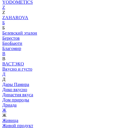
YODOMETICS
Z
Z
ZAHAROVA
Б
Б
Белевский эталон
Берестов
БиоБьюти
Благомир
В
В
ВАСТЭКО
Вкусно и густо
Д
Д
Дары Памира
Дико вкусно
Династия вкуса
Дом природы
Дриада
Ж
Ж
Живица
Живой продукт