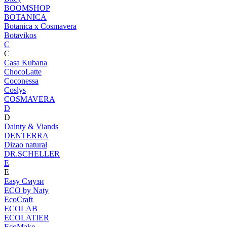
BOOMSHOP
BOTANICA
Botanica х Cosmavera
Botavikos
C
C
Casa Kubana
ChocoLatte
Coconessa
Coslys
COSMAVERA
D
D
Dainty & Viands
DENTERRA
Dizao natural
DR.SCHELLER
E
E
Easy Смузи
ECO by Naty
EcoCraft
ECOLAB
ECOLATIER
EcoMake