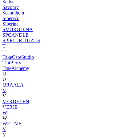
Sativa
Savonry
Scandihem
Sibereco
Siberina
SMORODINA
SPCANDLE
SPIRIT RITUALS
T
T
TakeCareStudio
TintBerry
TrueAlchemy
U
U
URAALA
V
V
VERDELEN
VERJE
W
W
WELIVE
Y
Y