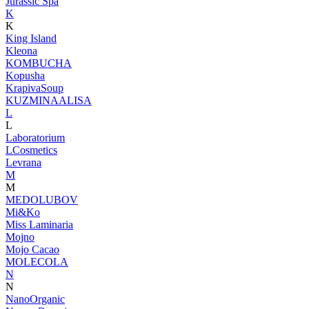
Jurassic Spa
K
K
King Island
Kleona
KOMBUCHA
Kopusha
KrapivaSoup
KUZMINAALISA
L
L
Laboratorium
LCosmetics
Levrana
M
M
MEDOLUBOV
Mi&Ko
Miss Laminaria
Mojno
Mojo Cacao
MOLECOLA
N
N
NanoOrganic