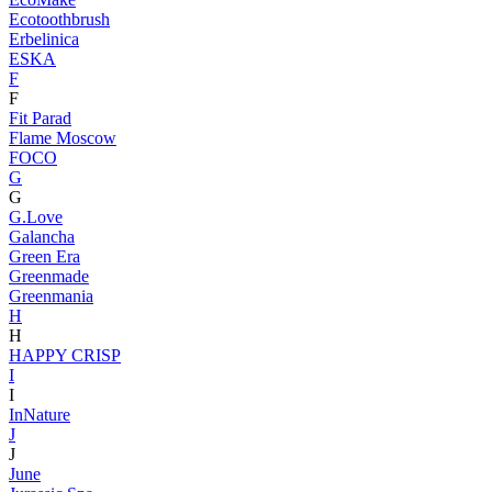
Ecotoothbrush
Erbelinica
ESKA
F
F
Fit Parad
Flame Moscow
FOCO
G
G
G.Love
Galancha
Green Era
Greenmade
Greenmania
H
H
HAPPY CRISP
I
I
InNature
J
J
June