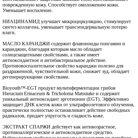
поврежденную кожу. Способствует омоложению кожи.
Уменьшает воспаление.
НИАЦИНАМИД улучшает микроциркуляцию, стимулирует
синтез коллагена, уменьшает трансэпидермальную потерю
влаги.
МАСЛО КАРАНДЖИ содержит флавоноиды понгамин и
каранджин, благодаря которым масло обладает
солнцезащитными свойствами, а также имеет
антиоксидантное и антибактериальное действие.
Противовоспалительное свойство каранджи полезно для
раздраженной, чувствительной кожи, снижает зуд, обладает
регенерирующими свойствами.
Bioyouth™-EGT продукт мультиферментации грибов
Hieracium Erinaceum & Tricholoma Matsutake и содержит
уникальный антиоксидант эрготионин (EGT). Эффективно
защищает ДНК клеток кожи от ультрафиолетового облучения,
практически полностью останавливает действие свободных
радикалов, придает упругость и гладкость коже.
ЭКСТРАКТ СПАРЖИ действует как антивозрастное,
противоаллергическое и антиоксидантное средство.
Нейтрализует свободные радикалы и подавляет их пагубное