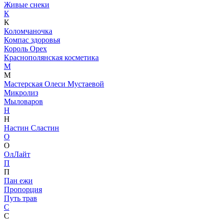
Живые снеки
К
К
Коломчаночка
Компас здоровья
Король Орех
Краснополянская косметика
М
М
Мастерская Олеси Мустаевой
Микролиз
Мыловаров
Н
Н
Настин Сластин
О
О
ОлЛайт
П
П
Пан ежи
Пропорция
Путь трав
С
С