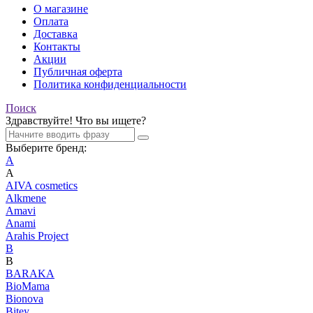
О магазине
Оплата
Доставка
Контакты
Акции
Публичная оферта
Политика конфиденциальности
Поиск
Здравствуйте! Что вы ищете?
Выберите бренд:
A
A
AIVA cosmetics
Alkmene
Amavi
Anami
Arahis Project
B
B
BARAKA
BioMama
Bionova
Bitey