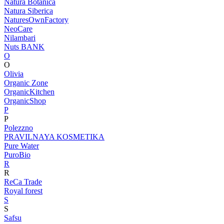
Natura Botanica
Natura Siberica
NaturesOwnFactory
NeoCare
Nilambari
Nuts BANK
O
O
Olivia
Organic Zone
OrganicKitchen
OrganicShop
P
P
Polezzno
PRAVILNAYA KOSMETIKA
Pure Water
PuroBio
R
R
ReCa Trade
Royal forest
S
S
Safsu